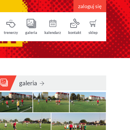
zaloguj się
trenerzy
galeria
kalendarz
kontakt
sklep
galeria