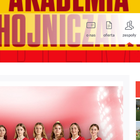
o nas
oferta
zespoły